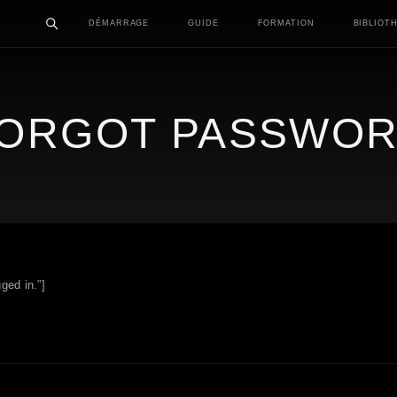
DÉMARRAGE
GUIDE
FORMATION
BIBLIOT
ORGOT PASSWO
ged in.”]